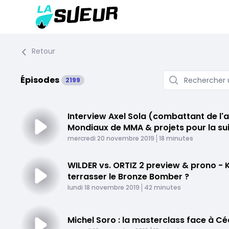
Retour
Épisodes
2199
Interview Axel Sola (combattant de l'
Mondiaux de MMA & projets pour la su
Published At
Time
mercredi 20 novembre 2019
18 minutes
WILDER vs. ORTIZ 2 preview & prono - 
terrasser le Bronze Bomber ?
Published At
Time
lundi 18 novembre 2019
42 minutes
Michel Soro : la masterclass face à Cé