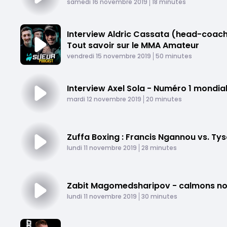
Published At
Time
samedi 16 novembre 2019
18 minutes
Interview Aldric Cassata (head-coach
Tout savoir sur le MMA Amateur
Published At
Time
vendredi 15 novembre 2019
50 minutes
Interview Axel Sola - Numéro 1 mondi
Published At
Time
mardi 12 novembre 2019
20 minutes
Zuffa Boxing : Francis Ngannou vs. Ty
Published At
Time
lundi 11 novembre 2019
28 minutes
Zabit Magomedsharipov - calmons nos
Published At
Time
lundi 11 novembre 2019
30 minutes