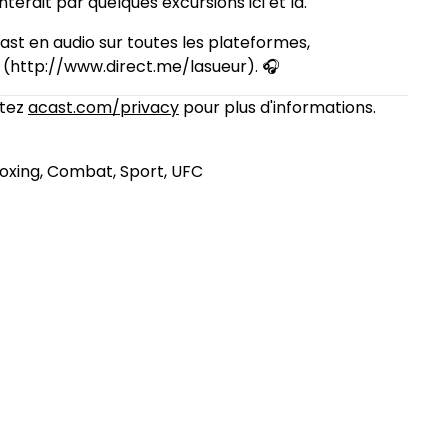
terdit par quelques excursions ici et là.
st en audio sur toutes les plateformes,
(http://www.direct.me/lasueur). 🎧
itez
acast.com/privacy
pour plus d'informations.
Boxing, Combat, Sport, UFC