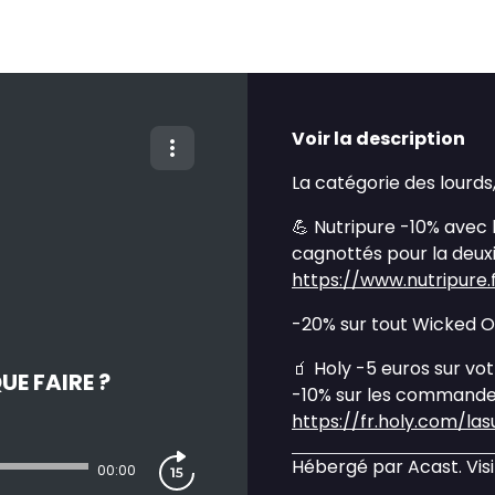
Voir la description
La catégorie des lourds, 
💪 Nutripure -10% avec
cagnottés pour la deu
https://www.nutripure.f
-20% sur tout Wicked 
🧃 Holy -5 euros sur v
QUE FAIRE ?
-10% sur les commandes
https://fr.holy.com/las
Hébergé par Acast. Vis
00:00