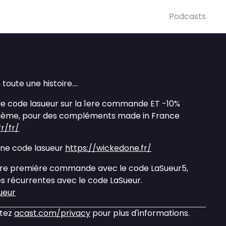
Podcasts
toute une histoire....
 le code lasueur sur la 1ere commande ET -10%
xième, pour des compléments made in France
r/fr/
One code lasueur
https://wickedone.fr/
otre première commande avec le code LaSueur5,
 récurrentes avec le code LaSueur.
ueur
itez
acast.com/privacy
pour plus d'informations.