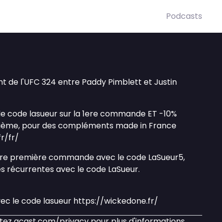
Podcasts
t de l'UFC 324 entre Paddy Pimblett et Justin
 le code lasueur sur la 1ere commande ET -10%
xième, pour des compléments made in France
r/fr/
otre première commande avec le code LaSueur5,
 récurrentes avec le code LaSueur.
ec le code lasueur https://wickedone.fr/
itez
acast.com/privacy
pour plus d'informations.