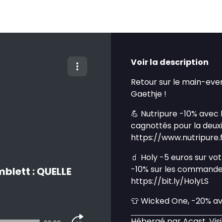
Voir la description
Retour sur le main-even
Gaethje !
💪 Nutripure -10% avec
cagnottés pour la deu
https://www.nutripure.f
🧃 Holy -5 euros sur v
-10% sur les commandes
blett : QUELLE
https://bit.ly/HolyLS
👕 Wicked One, -20% av
Hébergé par Acast. Vis