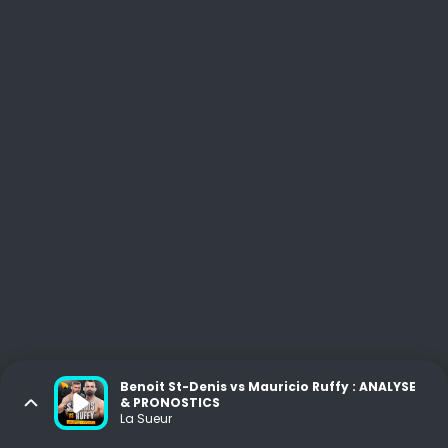
Benoit St-Denis vs Mauricio Ruffy : ANALYSE
& PRONOSTICS
La Sueur