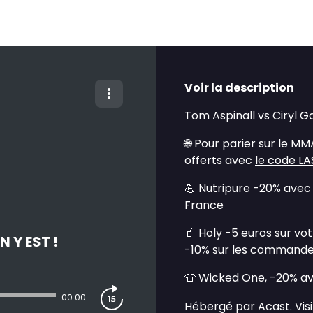
Voir la description
Tom Aspinall vs Ciryl Ga
🌐 Pour parier sur le M
offerts avec
le code L
💪 Nutripure -20% ave
France
🧃 Holy -5 euros sur v
N Y EST !
-10% sur les commande
👕 Wicked One, -20% a
00:00
Hébergé par Acast. Vis