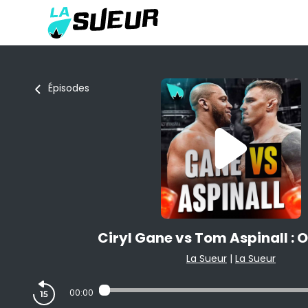
Épisodes
Ciryl Gane vs Tom Aspinall : O
La Sueur
|
La Sueur
00:00