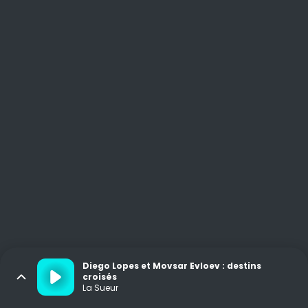
Diego Lopes et Movsar Evloev : destins
croisés
La Sueur