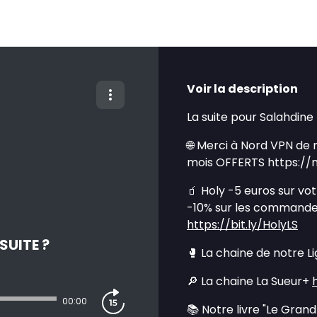
Voir la description
La suite pour Salahdine
🌐 Merci à Nord VPN de
mois OFFERTS https://
🧃 Holy -5 euros sur v
-10% sur les commandes
https://bit.ly/HolyLS
SUITE ?
🥊 La chaine de notre L
🔎 La chaine La Sueur+
00:00
📚 Notre livre "Le Gran