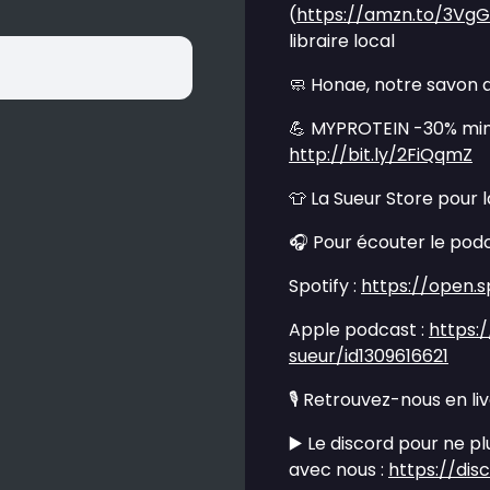
(
https://amzn.to/3Vg
libraire local
🧼 Honae, notre savon a
💪 MYPROTEIN -30% min
http://bit.ly/2FiQqmZ
👕 La Sueur Store pour 
🎧 Pour écouter le podc
Spotify :
https://open.
Apple podcast :
https:
sueur/id1309616621
🎙️ Retrouvez-nous en li
▶️ Le discord pour ne p
avec nous :
https://di