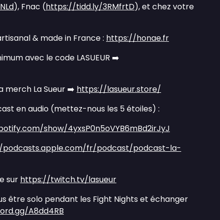
GNLd
), Fnac (
https://tidd.ly/3RMfrtD
), et chez votre
rtisanal & made in France :
https://honae.fr
imum avec le code LASUEUR ➡️
la merch La Sueur ➡️
https://lasueur.store/
ast en audio (mettez-nous les 5 étoiles) :
spotify.com/show/4yxsP0n5oVYB6mBd2irJyJ
//podcasts.apple.com/fr/podcast/podcast-la-
ve sur
https://twitch.tv/lasueur
lus être solo pendant les Fight Nights et échanger
scord.gg/A8dd4RB