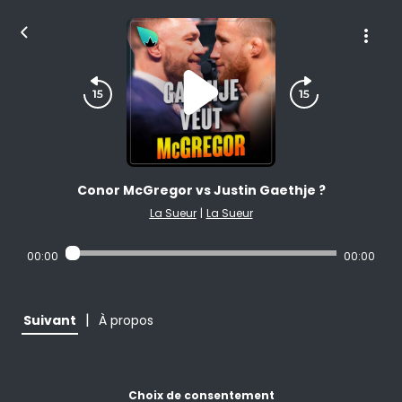
Conor McGregor vs Justin Gaethje ?
La Sueur
|
La Sueur
00:00
00:00
|
Suivant
À propos
Choix de consentement