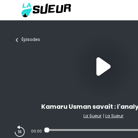
Épisodes
Kamaru Usman savait : l'anal
La Sueur
|
La Sueur
00:00