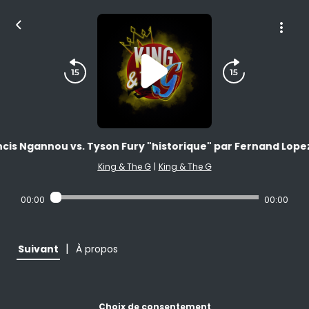
cis Ngannou vs. Tyson Fury "historique" par Fernand Lopez
King & The G
|
King & The G
00:00
00:00
|
Suivant
À propos
Choix de consentement